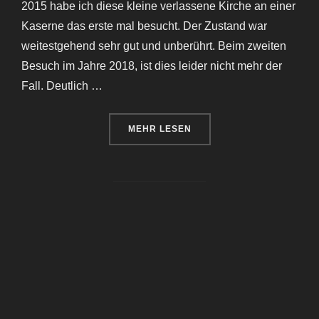
2015 habe ich diese kleine verlassene Kirche an einer
Kaserne das erste mal besucht. Der Zustand war
weitestgehend sehr gut und unberührt. Beim zweiten
Besuch im Jahre 2018, ist dies leider nicht mehr der
Fall. Deutlich …
ÜBER „KIRCHE AN DER KASERNE
MEHR
LESEN