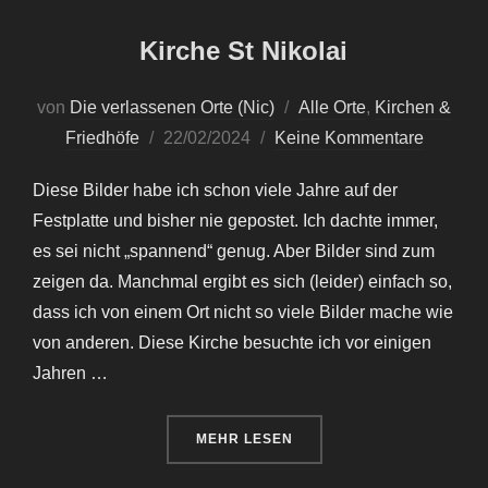
Kirche St Nikolai
von
Die verlassenen Orte (Nic)
Alle Orte
,
Kirchen &
Veröffentlicht
Friedhöfe
22/02/2024
Keine Kommentare
am
Diese Bilder habe ich schon viele Jahre auf der
Festplatte und bisher nie gepostet. Ich dachte immer,
es sei nicht „spannend“ genug. Aber Bilder sind zum
zeigen da. Manchmal ergibt es sich (leider) einfach so,
dass ich von einem Ort nicht so viele Bilder mache wie
von anderen. Diese Kirche besuchte ich vor einigen
Jahren …
ÜBER „KIRCHE ST NIKOLAI“
MEHR
LESEN