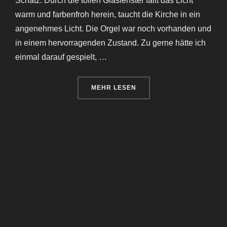
Schatz. Durch die tollen Glasfenster fällt das Licht
warm und farbenfroh herein, taucht die Kirche in ein
angenehmes Licht. Die Orgel war noch vorhanden und
in einem hervorragenden Zustand. Zu gerne hätte ich
einmal darauf gespielt, …
ÜBER „KIRCHE AM KRANKENHA
MEHR
LESEN