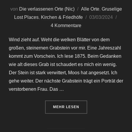
von
Die verlassenen Orte (Nic)
Alle Orte
,
Gruselige
Veröffentlicht
Lost Places
,
Kirchen & Friedhöfe
03/03/2024
am
4 Kommentare
Wind zieht auf. Weht die welken Blätter von dem
großen, steinernen Grabstein vor mir. Eine Jahreszahl
kommt zum Vorschein. Ich lese 1875. Beim Gedanken
wie alt dieses Grab ist schaudert es mich ein wenig.
Der Stein ist stark verwittert, Moos hat angesetzt. Ich
gehe weiter. Der nächste Grabstein trägt ein Porträt der
verstorbenen Frau. Das …
ÜBER „CEMETERY OF THE SKUL
MEHR
LESEN