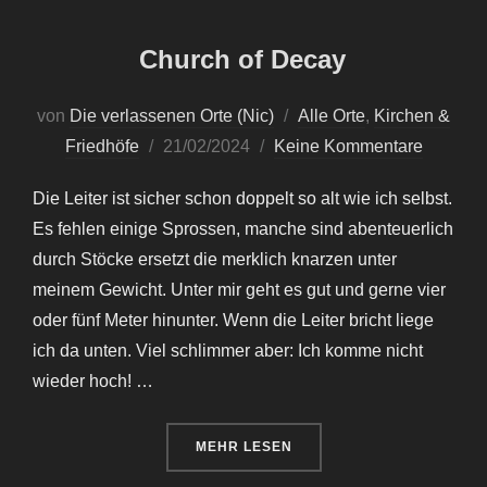
Church of Decay
von
Die verlassenen Orte (Nic)
Alle Orte
,
Kirchen &
Veröffentlicht
Friedhöfe
21/02/2024
Keine Kommentare
am
Die Leiter ist sicher schon doppelt so alt wie ich selbst.
Es fehlen einige Sprossen, manche sind abenteuerlich
durch Stöcke ersetzt die merklich knarzen unter
meinem Gewicht. Unter mir geht es gut und gerne vier
oder fünf Meter hinunter. Wenn die Leiter bricht liege
ich da unten. Viel schlimmer aber: Ich komme nicht
wieder hoch! …
ÜBER „CHURCH OF DECAY“
MEHR
LESEN