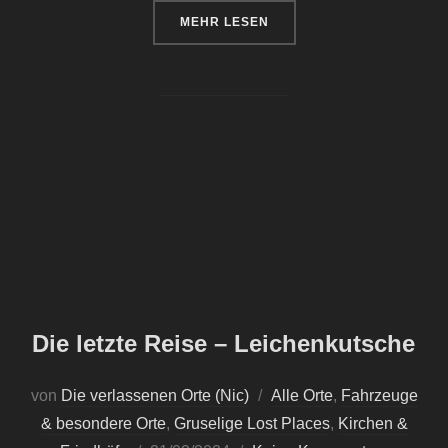
ÜBER „DAS KLOSTER FÖHREN“
MEHR
LESEN
Die letzte Reise – Leichenkutsche
von
Die verlassenen Orte (Nic)
Alle Orte
,
Fahrzeuge
& besondere Orte
,
Gruselige Lost Places
,
Kirchen &