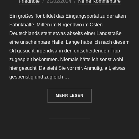
Veröffentlicht
Friedhöfe
21/02/2024
Keine Kommentare
am
Ein großes Tor bildet das Eingangsportal zu der alten
Fabrikhalle. Mitten im Nirgendwo im Osten
Deutschlands steht etwas abseits einer Landstraße
eine unscheinbare Halle. Lange habe ich nach diesem
Ort gesucht, irgendwann den entscheidenden Tipp
zugespielt bekommen. Niemals hätte ich sonst wohl
hier gesucht! Da steht Sie vor mir. Anmutig, alt, etwas
gespenstig und zugleich …
ÜBER „DIE LETZTE REISE – LEI
MEHR
LESEN