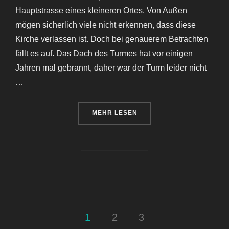
Hauptstrasse eines kleineren Ortes. Von Außen
mögen sicherlich viele nicht erkennen, dass diese
Kirche verlassen ist. Doch bei genauerem Betrachten
fällt es auf. Das Dach des Turmes hat vor einigen
Jahren mal gebrannt, daher war der Turm leider nicht
…
ÜBER „THE RAVEN CHURCH“
MEHR
LESEN
Seitennummerierung
1
2
3