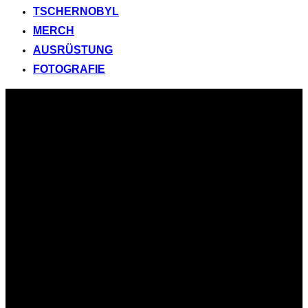
TSCHERNOBYL
MERCH
AUSRÜSTUNG
FOTOGRAFIE
Zum
Inhalt
springen