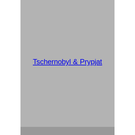
Tschernobyl & Prypjat