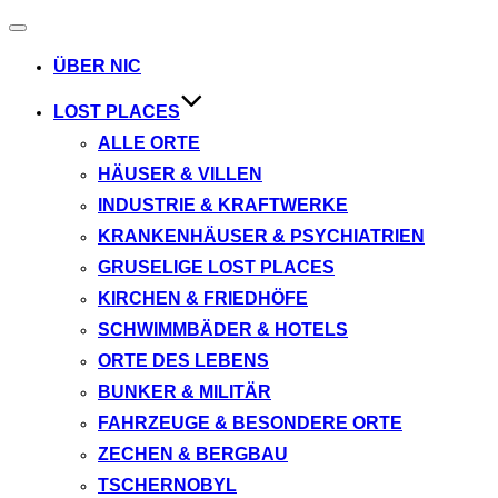
Navigation
umschalten
ÜBER NIC
LOST PLACES
ALLE ORTE
HÄUSER & VILLEN
INDUSTRIE & KRAFTWERKE
KRANKENHÄUSER & PSYCHIATRIEN
GRUSELIGE LOST PLACES
KIRCHEN & FRIEDHÖFE
SCHWIMMBÄDER & HOTELS
ORTE DES LEBENS
BUNKER & MILITÄR
FAHRZEUGE & BESONDERE ORTE
ZECHEN & BERGBAU
TSCHERNOBYL