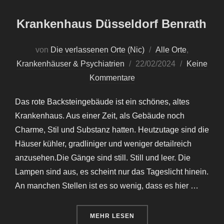
Krankenhaus Düsseldorf Benrath
von
Die verlassenen Orte (Nic)
Alle Orte
,
Veröffentlicht
Krankenhäuser & Psychiatrien
22/02/2024
Keine
am
Kommentare
Das rote Backsteingebäude ist ein schönes, altes
Krankenhaus. Aus einer Zeit, als Gebäude noch
Charme, Stil und Substanz hatten. Heutzutage sind die
Häuser kühler, gradliniger und weniger detailreich
anzusehen.Die Gänge sind still. Still und leer. Die
Lampen sind aus, es scheint nur das Tageslicht hinein.
An manchen Stellen ist es so wenig, dass es hier …
ÜBER „KRANKENHAUS DÜSSELD
MEHR
LESEN