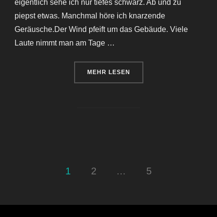
eigentlich sehe ich nur tiefes schwarz. Ab und zu
piepst etwas. Manchmal höre ich knarzende
Geräusche.Der Wind pfeift um das Gebäude. Viele
Laute nimmt man am Tage …
ÜBER „KATHARINEN HOSPITAL WI
MEHR
LESEN
Seitennummerierung
1
2
…
5
der
Beiträge