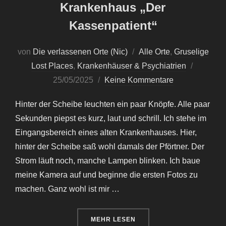
Krankenhaus „Der
Kassenpatient“
von
Die verlassenen Orte (Nic)
Alle Orte
,
Gruselige
Veröffent
Lost Places
,
Krankenhäuser & Psychiatrien
am
25/05/2025
Keine Kommentare
Hinter der Scheibe leuchten ein paar Knöpfe. Alle paar
Sekunden piepst es kurz, laut und schrill. Ich stehe im
Eingangsbereich eines alten Krankenhauses. Hier,
hinter der Scheibe saß wohl damals der Pförtner. Der
Strom läuft noch, manche Lampen blinken. Ich baue
meine Kamera auf und beginne die ersten Fotos zu
machen. Ganz wohl ist mir …
ÜBER „KRANKENHAUS „DER KAS
MEHR
LESEN