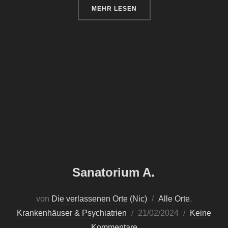
ÜBER „HOSPITAL EXITUS“
MEHR
LESEN
Sanatorium A.
von
Die verlassenen Orte (Nic)
Alle Orte
,
Veröffentlicht
Krankenhäuser & Psychiatrien
21/02/2024
Keine
am
Kommentare