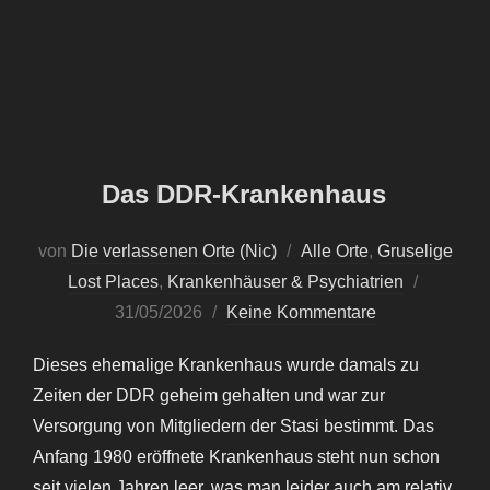
Das DDR-Krankenhaus
von
Die verlassenen Orte (Nic)
Alle Orte
,
Gruselige
Veröffent
Lost Places
,
Krankenhäuser & Psychiatrien
am
31/05/2026
Keine Kommentare
Dieses ehemalige Krankenhaus wurde damals zu
Zeiten der DDR geheim gehalten und war zur
Versorgung von Mitgliedern der Stasi bestimmt. Das
Anfang 1980 eröffnete Krankenhaus steht nun schon
seit vielen Jahren leer, was man leider auch am relativ