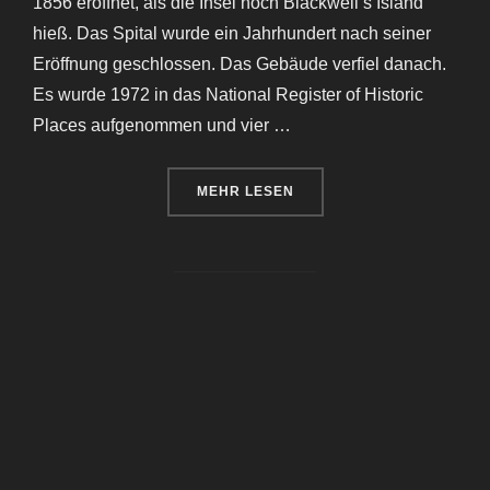
1856 eröffnet, als die Insel noch Blackwell’s Island
hieß. Das Spital wurde ein Jahrhundert nach seiner
Eröffnung geschlossen. Das Gebäude verfiel danach.
Es wurde 1972 in das National Register of Historic
Places aufgenommen und vier …
ÜBER „SMALLPOX HOSPITAL NE
MEHR
LESEN