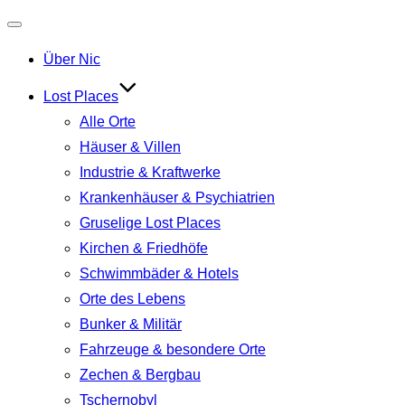
Navigation
Über Nic
umschalten
Lost Places
Alle Orte
Häuser & Villen
Industrie & Kraftwerke
Krankenhäuser & Psychiatrien
Gruselige Lost Places
Kirchen & Friedhöfe
Schwimmbäder & Hotels
Orte des Lebens
Bunker & Militär
Fahrzeuge & besondere Orte
Zechen & Bergbau
Tschernobyl