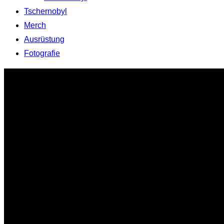
Tschernobyl
Merch
Ausrüstung
Fotografie
Zum
Inhalt
springen