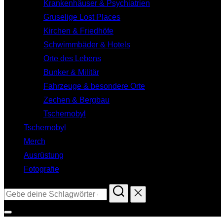
Krankenhäuser & Psychiatrien
Gruselige Lost Places
Kirchen & Friedhöfe
Schwimmbäder & Hotels
Orte des Lebens
Bunker & Militär
Fahrzeuge & besondere Orte
Zechen & Bergbau
Tschernobyl
Tschernobyl
Merch
Ausrüstung
Fotografie
Suchen
nach:
Seitenleiste