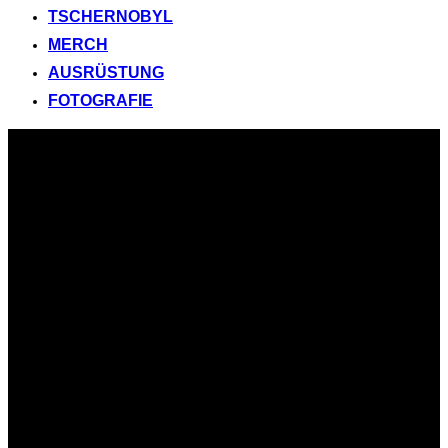
TSCHERNOBYL
MERCH
AUSRÜSTUNG
FOTOGRAFIE
Zum
Inhalt
springen