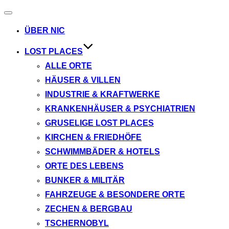
Navigation
umschalten
ÜBER NIC
LOST PLACES
ALLE ORTE
HÄUSER & VILLEN
INDUSTRIE & KRAFTWERKE
KRANKENHÄUSER & PSYCHIATRIEN
GRUSELIGE LOST PLACES
KIRCHEN & FRIEDHÖFE
SCHWIMMBÄDER & HOTELS
ORTE DES LEBENS
BUNKER & MILITÄR
FAHRZEUGE & BESONDERE ORTE
ZECHEN & BERGBAU
TSCHERNOBYL