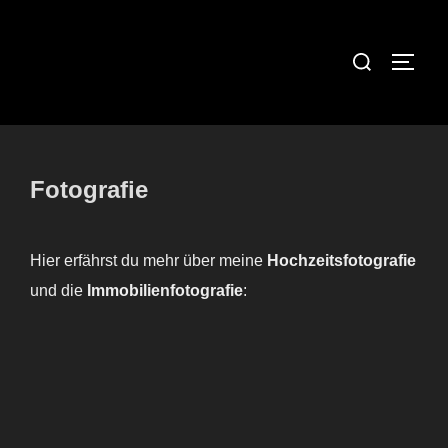
Zum
Inhalt
Suchen
SEIT
springen
nach:
Fotografie
Hier erfährst du mehr über meine
Hochzeitsfotografie
und die
Immobilienfotografie
: