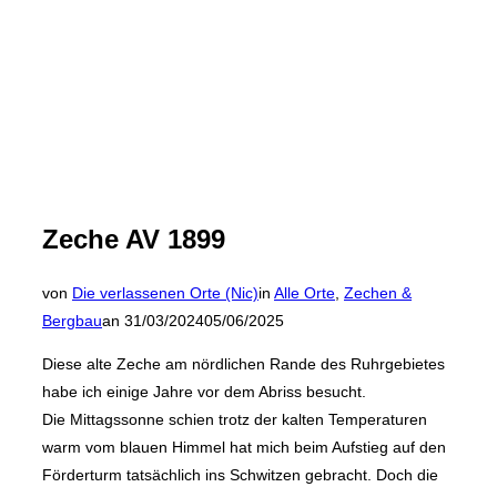
Zeche AV 1899
von
Die verlassenen Orte (Nic)
in
Alle Orte
,
Zechen &
Veröffentlicht
Bergbau
an
31/03/2024
05/06/2025
am
Diese alte Zeche am nördlichen Rande des Ruhrgebietes
habe ich einige Jahre vor dem Abriss besucht.
Die Mittagssonne schien trotz der kalten Temperaturen
warm vom blauen Himmel hat mich beim Aufstieg auf den
Förderturm tatsächlich ins Schwitzen gebracht. Doch die