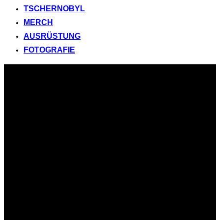
TSCHERNOBYL
MERCH
AUSRÜSTUNG
FOTOGRAFIE
Zum
Inhalt
springen