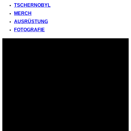
TSCHERNOBYL
MERCH
AUSRÜSTUNG
FOTOGRAFIE
Zum
Inhalt
springen