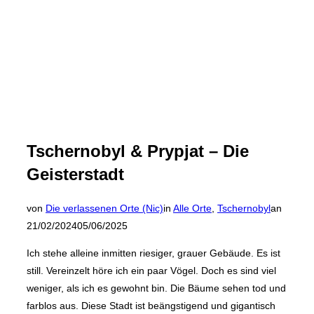
Tschernobyl & Prypjat – Die
Geisterstadt
Veröffen
von
Die verlassenen Orte (Nic)
in
Alle Orte
,
Tschernobyl
an
am
21/02/2024
05/06/2025
Ich stehe alleine inmitten riesiger, grauer Gebäude. Es ist
still. Vereinzelt höre ich ein paar Vögel. Doch es sind viel
weniger, als ich es gewohnt bin. Die Bäume sehen tod und
farblos aus. Diese Stadt ist beängstigend und gigantisch