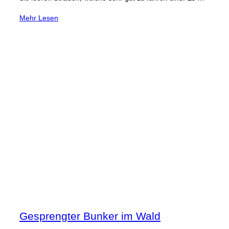
über
Mehr
Lesen
„Hotel
Belvedere
am
Furkapass
(Schweiz)“
Gesprengter Bunker im Wald