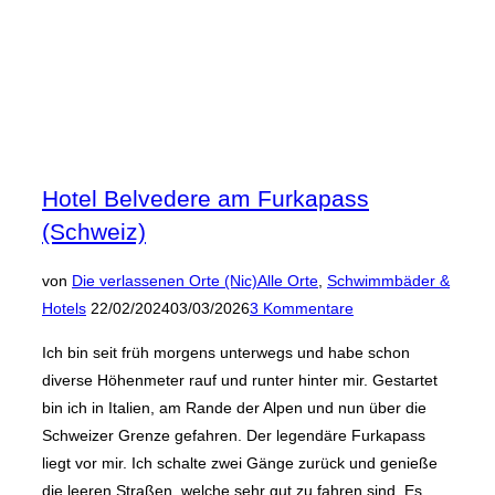
Hotel Belvedere am Furkapass
(Schweiz)
von
Die verlassenen Orte (Nic)
Alle Orte
,
Schwimmbäder &
Veröffentlicht
Hotels
22/02/2024
03/03/2026
3 Kommentare
am
Ich bin seit früh morgens unterwegs und habe schon
diverse Höhenmeter rauf und runter hinter mir. Gestartet
bin ich in Italien, am Rande der Alpen und nun über die
Schweizer Grenze gefahren. Der legendäre Furkapass
liegt vor mir. Ich schalte zwei Gänge zurück und genieße
die leeren Straßen, welche sehr gut zu fahren sind. Es …