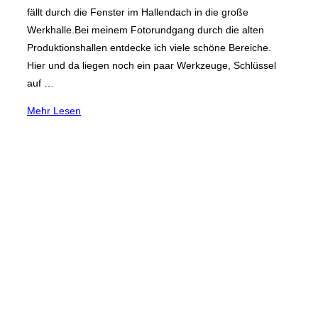
fällt durch die Fenster im Hallendach in die große
Werkhalle.Bei meinem Fotorundgang durch die alten
Produktionshallen entdecke ich viele schöne Bereiche.
Hier und da liegen noch ein paar Werkzeuge, Schlüssel
auf …
über
Mehr
Lesen
„Zentralwerkstatt
der
ESW
Röhrenwerke
Eschweiler“