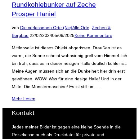
Rundkohlebunker auf Zeche
Prosper Haniel
von
Die verlassenen Orte (Nic)
Alle Orte
,
Zechen &
Veröffentlicht
Bergbau
22/02/2024
05/06/2025
Keine Kommentare
am
Mittlerweile ist dieses Objekt abgerissen. Draußen ist es
warm, die Sonne scheint wahnsinnig grell vom Himmel. Ich
bin froh, dass es in dieser riesigen Halle deutlich kühler ist.
Meine Augen müssen sich an die Dunkelheit hier drin erst
gewöhnen. WOW! Was für eine riesige Halle! Und in der
Mitte: Die Monstermaschine! Es ist still um …
über
Mehr
Lesen
„Rundkohlebunker
Kontakt
auf
Zeche
Jedes meiner Bilder ist gegen eine kleine Spende in die
Prosper Haniel“
Reisekasse auch als Druckdatei für private und