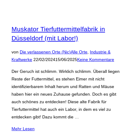
Muskator Tierfuttermittelfabrik in
Düsseldorf (mit Labor!)
von
Die verlassenen Orte (Nic)
Alle Orte
,
Industrie &
Veröffentlicht
Kraftwerke
22/02/2024
15/06/2025
Keine Kommentare
am
Der Geruch ist schlimm. Wirklich schlimm. Überall liegen
Reste der Futtermittel, es stehen Eimer mit nicht
identifizierbarem Inhalt herum und Ratten und Mäuse
haben hier ein neues Zuhause gefunden. Doch es gibt
auch schönes zu entdecken! Diese alte Fabrik für
Tierfuttermittel hat auch ein Labor, in dem es viel zu
entdecken gibt! Dazu kommt die …
über
Mehr
Lesen