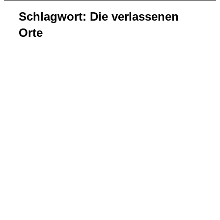
&
Schlagwort:
Die verlassenen
Navigation
umschalten
Orte