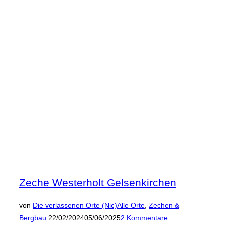
„Muskator
Tierfuttermittelfabrik
in
Düsseldorf
(mit
Labor!)“
Zeche Westerholt Gelsenkirchen
von
Die verlassenen Orte (Nic)
Alle Orte
,
Zechen &
Veröffentlicht
Bergbau
22/02/2024
05/06/2025
2 Kommentare