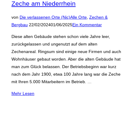
Zeche am Niederrhein
von
Die verlassenen Orte (Nic)
Alle Orte
,
Zechen &
Veröffentlicht
Bergbau
22/02/2024
01/06/2025
Ein Kommentar
am
Diese alten Gebäude stehen schon viele Jahre leer,
zurückgelassen und ungenutzt auf dem alten
Zechenareal. Ringsum sind einige neue Firmen und auch
Wohnhäuser gebaut worden. Aber die alten Gebäude hat
man zum Glück belassen. Der Betriebsbeginn war kurz
nach dem Jahr 1900, etwa 100 Jahre lang war die Zeche
mit Ihren 5.000 Mitarbeitern im Betrieb. …
über
Mehr
Lesen
„Zeche
am
Niederrhein“