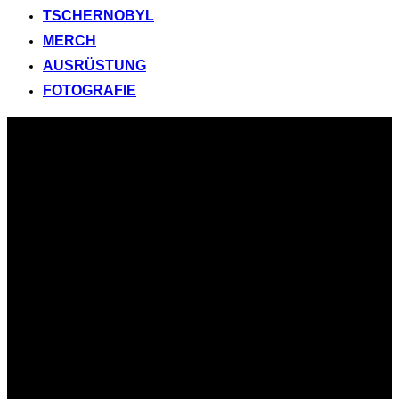
TSCHERNOBYL
MERCH
AUSRÜSTUNG
FOTOGRAFIE
Zum
Inhalt
springen