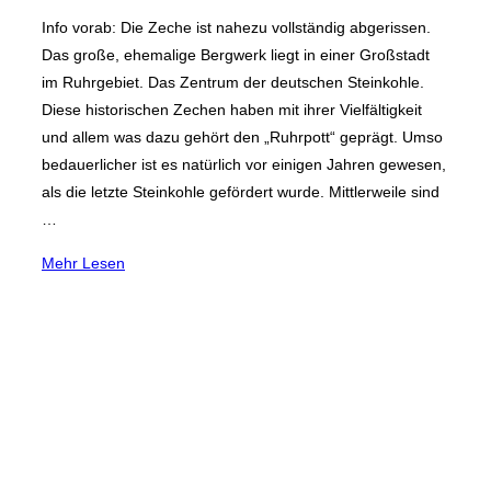
am
Info vorab: Die Zeche ist nahezu vollständig abgerissen.
Das große, ehemalige Bergwerk liegt in einer Großstadt
im Ruhrgebiet. Das Zentrum der deutschen Steinkohle.
Diese historischen Zechen haben mit ihrer Vielfältigkeit
und allem was dazu gehört den „Ruhrpott“ geprägt. Umso
bedauerlicher ist es natürlich vor einigen Jahren gewesen,
als die letzte Steinkohle gefördert wurde. Mittlerweile sind
…
über
Mehr
Lesen
„Zeche
Westerholt
Gelsenkirchen“