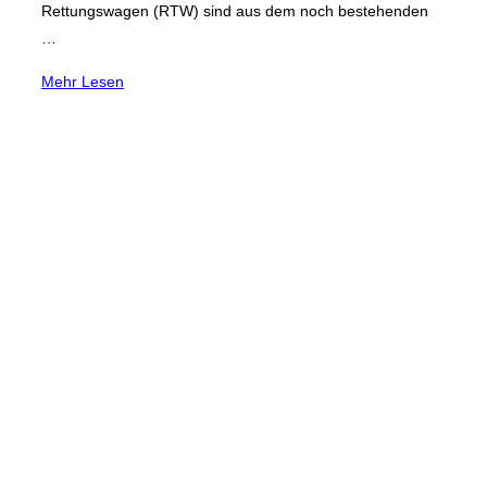
Rettungswagen (RTW) sind aus dem noch bestehenden
…
über
Mehr
Lesen
„Rettungswache
am
Niederrhein“