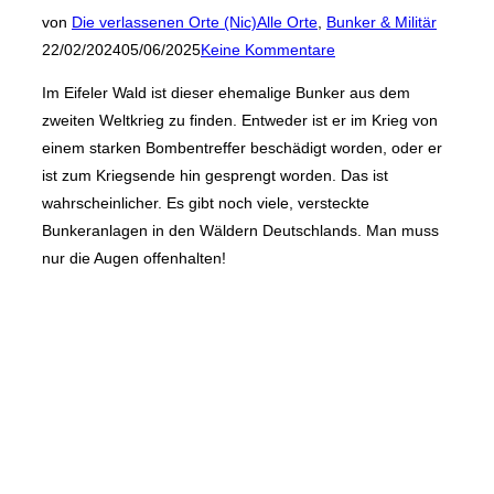
Veröffent
von
Die verlassenen Orte (Nic)
Alle Orte
,
Bunker & Militär
am
22/02/2024
05/06/2025
Keine Kommentare
Im Eifeler Wald ist dieser ehemalige Bunker aus dem
zweiten Weltkrieg zu finden. Entweder ist er im Krieg von
einem starken Bombentreffer beschädigt worden, oder er
ist zum Kriegsende hin gesprengt worden. Das ist
wahrscheinlicher. Es gibt noch viele, versteckte
Bunkeranlagen in den Wäldern Deutschlands. Man muss
nur die Augen offenhalten!