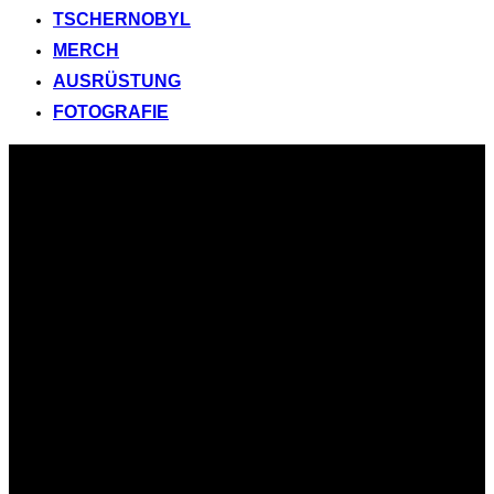
TSCHERNOBYL
MERCH
AUSRÜSTUNG
FOTOGRAFIE
Zum
Inhalt
springen