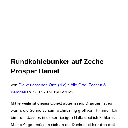
Rundkohlebunker auf Zeche
Prosper Haniel
von
Die verlassenen Orte (Nic)
in
Alle Orte
,
Zechen &
Veröffentlicht
Bergbau
an
22/02/2024
05/06/2025
am
Mittlerweile ist dieses Objekt abgerissen. Draußen ist es
warm, die Sonne scheint wahnsinnig grell vom Himmel. Ich
bin froh, dass es in dieser riesigen Halle deutlich kühler ist.
Meine Augen müssen sich an die Dunkelheit hier drin erst