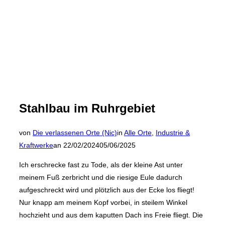
Stahlbau im Ruhrgebiet
von
Die verlassenen Orte (Nic)
in
Alle Orte
,
Industrie &
Veröffentlicht
Kraftwerke
an
22/02/2024
05/06/2025
am
Ich erschrecke fast zu Tode, als der kleine Ast unter
meinem Fuß zerbricht und die riesige Eule dadurch
aufgeschreckt wird und plötzlich aus der Ecke los fliegt!
Nur knapp am meinem Kopf vorbei, in steilem Winkel
hochzieht und aus dem kaputten Dach ins Freie fliegt. Die