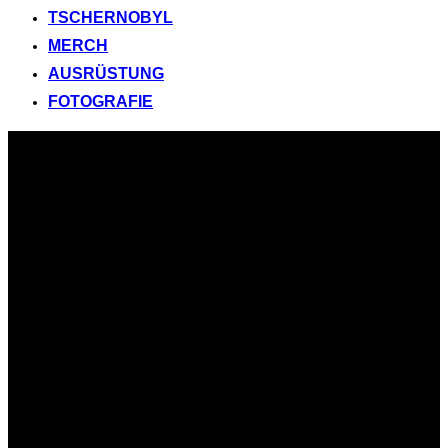
TSCHERNOBYL
MERCH
AUSRÜSTUNG
FOTOGRAFIE
Zum
Inhalt
springen