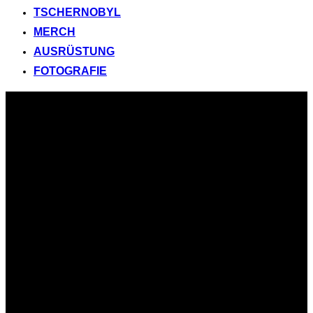
TSCHERNOBYL
MERCH
AUSRÜSTUNG
FOTOGRAFIE
Zum
Inhalt
springen