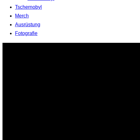
Tschernobyl
Merch
Ausrüstung
Fotografie
Zum
Inhalt
springen