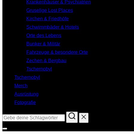
Krankenhäuser & Psychiatrien
Gruselige Lost Places
Kirchen & Friedhöfe
Schwimmbäder & Hotels
Orte des Lebens
Bunker & Militär
Fahrzeuge & besondere Orte
Zechen & Bergbau
Tschernobyl
Tschernobyl
Merch
Ausrüstung
Fotografie
Suchen
nach:
Seitenleiste