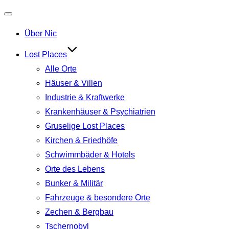
Navigation
Über Nic
umschalten
Lost Places
Alle Orte
Häuser & Villen
Industrie & Kraftwerke
Krankenhäuser & Psychiatrien
Gruselige Lost Places
Kirchen & Friedhöfe
Schwimmbäder & Hotels
Orte des Lebens
Bunker & Militär
Fahrzeuge & besondere Orte
Zechen & Bergbau
Tschernobyl