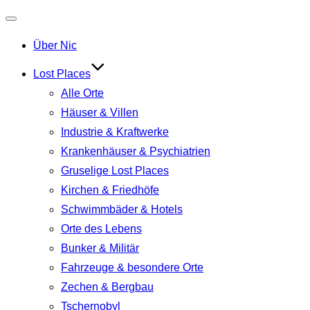
Navigation
Über Nic
umschalten
Lost Places
Alle Orte
Häuser & Villen
Industrie & Kraftwerke
Krankenhäuser & Psychiatrien
Gruselige Lost Places
Kirchen & Friedhöfe
Schwimmbäder & Hotels
Orte des Lebens
Bunker & Militär
Fahrzeuge & besondere Orte
Zechen & Bergbau
Tschernobyl