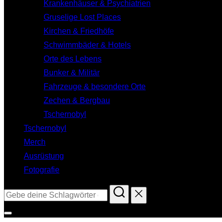
Krankenhäuser & Psychiatrien
Gruselige Lost Places
Kirchen & Friedhöfe
Schwimmbäder & Hotels
Orte des Lebens
Bunker & Militär
Fahrzeuge & besondere Orte
Zechen & Bergbau
Tschernobyl
Tschernobyl
Merch
Ausrüstung
Fotografie
Suchen
nach:
Seitenleiste