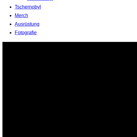
Tschernobyl
Merch
Ausrüstung
Fotografie
Zum
Inhalt
springen