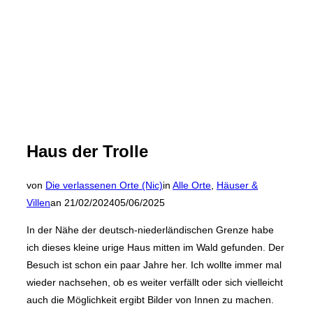
Haus der Trolle
von
Die verlassenen Orte (Nic)
in
Alle Orte
,
Häuser &
Veröffentlicht
Villen
an
21/02/2024
05/06/2025
am
In der Nähe der deutsch-niederländischen Grenze habe
ich dieses kleine urige Haus mitten im Wald gefunden. Der
Besuch ist schon ein paar Jahre her. Ich wollte immer mal
wieder nachsehen, ob es weiter verfällt oder sich vielleicht
auch die Möglichkeit ergibt Bilder von Innen zu machen.