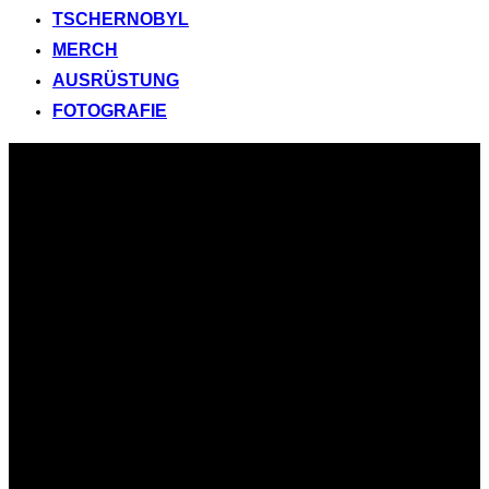
TSCHERNOBYL
MERCH
AUSRÜSTUNG
FOTOGRAFIE
Zum
Inhalt
springen