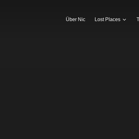
Über Nic
Lost Places
T