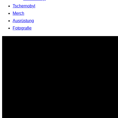
Tschernobyl
Merch
Ausrüstung
Fotografie
Zum
Inhalt
springen