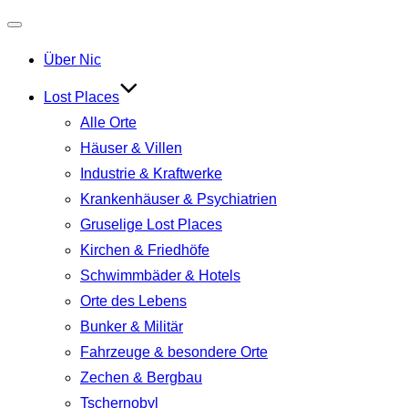
Navigation
Über Nic
umschalten
Lost Places
Alle Orte
Häuser & Villen
Industrie & Kraftwerke
Krankenhäuser & Psychiatrien
Gruselige Lost Places
Kirchen & Friedhöfe
Schwimmbäder & Hotels
Orte des Lebens
Bunker & Militär
Fahrzeuge & besondere Orte
Zechen & Bergbau
Tschernobyl