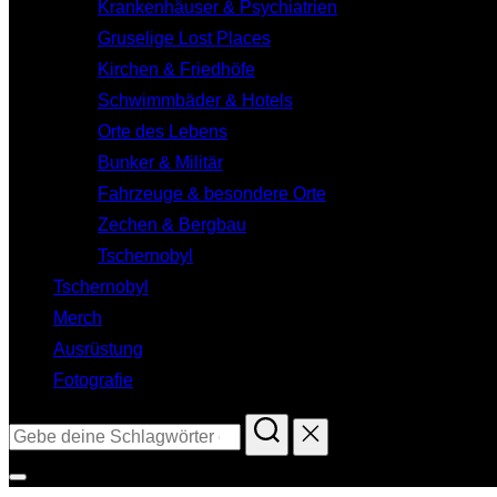
Krankenhäuser & Psychiatrien
Gruselige Lost Places
Kirchen & Friedhöfe
Schwimmbäder & Hotels
Orte des Lebens
Bunker & Militär
Fahrzeuge & besondere Orte
Zechen & Bergbau
Tschernobyl
Tschernobyl
Merch
Ausrüstung
Fotografie
Suchen
nach:
Seitenleiste