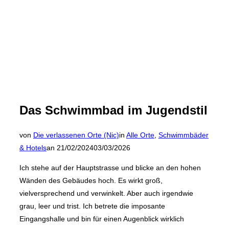
Das Schwimmbad im Jugendstil
von
Die verlassenen Orte (Nic)
in
Alle Orte
,
Schwimmbäder
Veröffentlicht
& Hotels
an
21/02/2024
03/03/2026
am
Ich stehe auf der Hauptstrasse und blicke an den hohen
Wänden des Gebäudes hoch. Es wirkt groß,
vielversprechend und verwinkelt. Aber auch irgendwie
grau, leer und trist. Ich betrete die imposante
Eingangshalle und bin für einen Augenblick wirklich