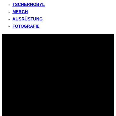
TSCHERNOBYL
MERCH
AUSRÜSTUNG
FOTOGRAFIE
Zum
Inhalt
springen