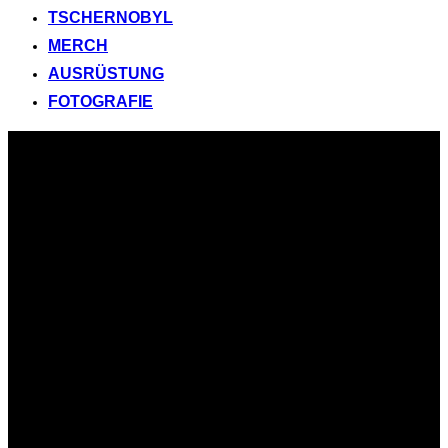
TSCHERNOBYL
MERCH
AUSRÜSTUNG
FOTOGRAFIE
Zum
Inhalt
springen