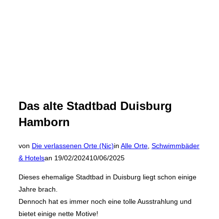
Das alte Stadtbad Duisburg
Hamborn
von
Die verlassenen Orte (Nic)
in
Alle Orte
,
Schwimmbäder
Veröffentlicht
& Hotels
an
19/02/2024
10/06/2025
am
Dieses ehemalige Stadtbad in Duisburg liegt schon einige
Jahre brach.
Dennoch hat es immer noch eine tolle Ausstrahlung und
bietet einige nette Motive!