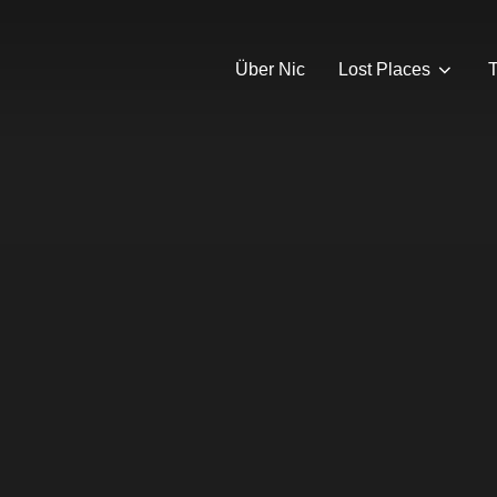
Über Nic
Lost Places
T