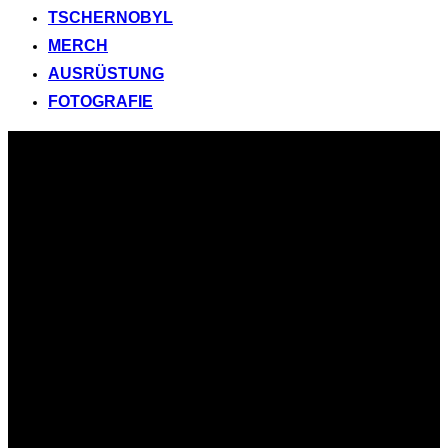
TSCHERNOBYL
MERCH
AUSRÜSTUNG
FOTOGRAFIE
Zum
Inhalt
springen