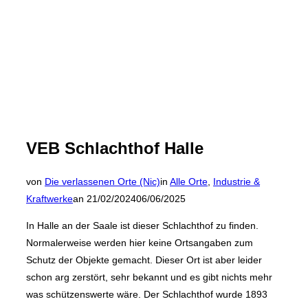
VEB Schlachthof Halle
von
Die verlassenen Orte (Nic)
in
Alle Orte
,
Industrie &
Veröffentlicht
Kraftwerke
an
21/02/2024
06/06/2025
am
In Halle an der Saale ist dieser Schlachthof zu finden.
Normalerweise werden hier keine Ortsangaben zum
Schutz der Objekte gemacht. Dieser Ort ist aber leider
schon arg zerstört, sehr bekannt und es gibt nichts mehr
was schützenswerte wäre. Der Schlachthof wurde 1893