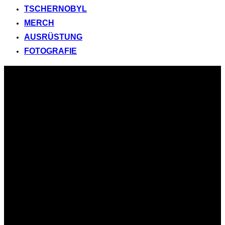
TSCHERNOBYL
MERCH
AUSRÜSTUNG
FOTOGRAFIE
Zum
Inhalt
springen