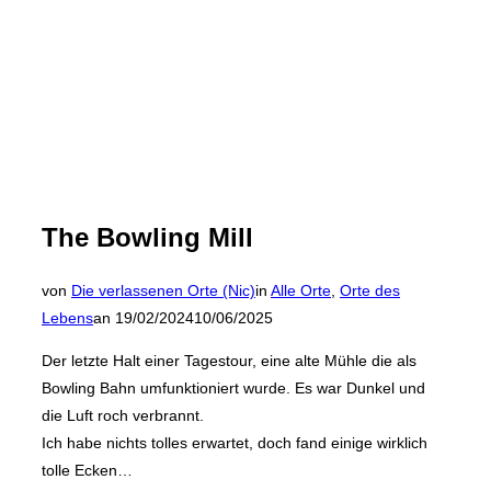
The Bowling Mill
von
Die verlassenen Orte (Nic)
in
Alle Orte
,
Orte des
Veröffentlicht
Lebens
an
19/02/2024
10/06/2025
am
Der letzte Halt einer Tagestour, eine alte Mühle die als
Bowling Bahn umfunktioniert wurde. Es war Dunkel und
die Luft roch verbrannt.
Ich habe nichts tolles erwartet, doch fand einige wirklich
tolle Ecken…