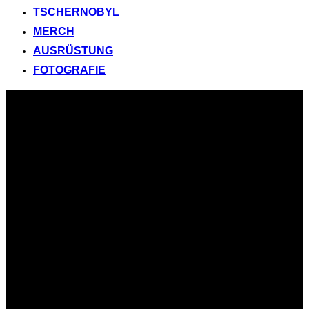
TSCHERNOBYL
MERCH
AUSRÜSTUNG
FOTOGRAFIE
Zum
Inhalt
springen