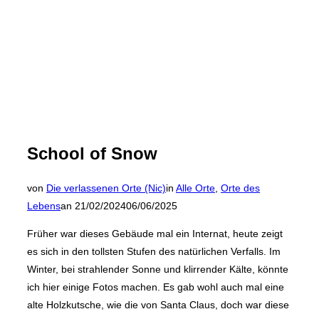
School of Snow
von
Die verlassenen Orte (Nic)
in
Alle Orte
,
Orte des
Veröffentlicht
Lebens
an
21/02/2024
06/06/2025
am
Früher war dieses Gebäude mal ein Internat, heute zeigt
es sich in den tollsten Stufen des natürlichen Verfalls. Im
Winter, bei strahlender Sonne und klirrender Kälte, könnte
ich hier einige Fotos machen. Es gab wohl auch mal eine
alte Holzkutsche, wie die von Santa Claus, doch war diese