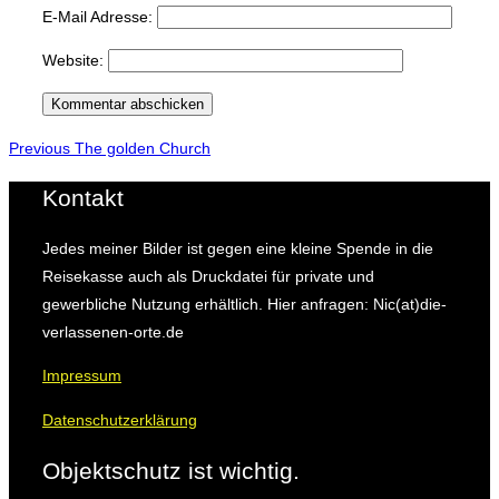
E-Mail Adresse:
Website:
Beitragsnavigation
Previous
Previous
The golden Church
Kontakt
Jedes meiner Bilder ist gegen eine kleine Spende in die
Reisekasse auch als Druckdatei für private und
gewerbliche Nutzung erhältlich. Hier anfragen: Nic(at)die-
verlassenen-orte.de
Impressum
Datenschutzerklärung
Objektschutz ist wichtig.