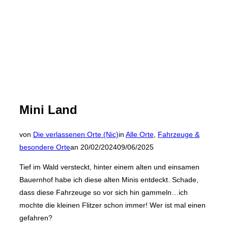
Mini Land
von
Die verlassenen Orte (Nic)
in
Alle Orte
,
Fahrzeuge &
Veröffentlicht
besondere Orte
an
20/02/2024
09/06/2025
am
Tief im Wald versteckt, hinter einem alten und einsamen
Bauernhof habe ich diese alten Minis entdeckt. Schade,
dass diese Fahrzeuge so vor sich hin gammeln…ich
mochte die kleinen Flitzer schon immer! Wer ist mal einen
gefahren?