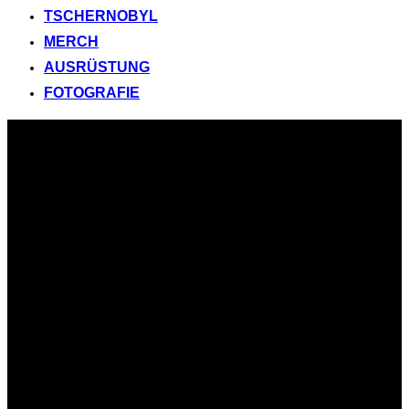
TSCHERNOBYL
MERCH
AUSRÜSTUNG
FOTOGRAFIE
Zum
Inhalt
springen