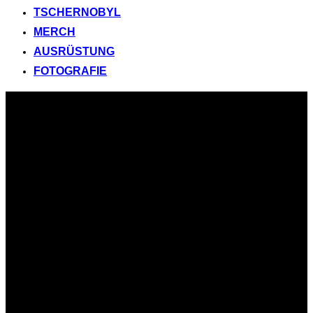
TSCHERNOBYL
MERCH
AUSRÜSTUNG
FOTOGRAFIE
Zum
Inhalt
springen