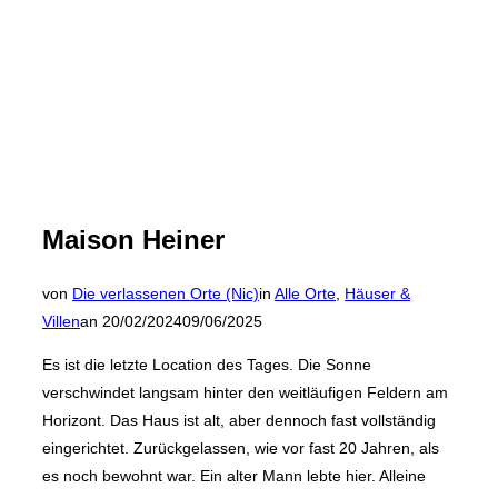
Maison Heiner
von
Die verlassenen Orte (Nic)
in
Alle Orte
,
Häuser &
Veröffentlicht
Villen
an
20/02/2024
09/06/2025
am
Es ist die letzte Location des Tages. Die Sonne
verschwindet langsam hinter den weitläufigen Feldern am
Horizont. Das Haus ist alt, aber dennoch fast vollständig
eingerichtet. Zurückgelassen, wie vor fast 20 Jahren, als
es noch bewohnt war. Ein alter Mann lebte hier. Alleine