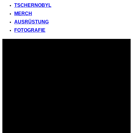
TSCHERNOBYL
MERCH
AUSRÜSTUNG
FOTOGRAFIE
Zum
Inhalt
springen