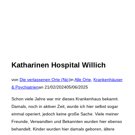
Katharinen Hospital Willich
von
Die verlassenen Orte (Nic)
in
Alle Orte
,
Krankenhäuser
Veröffentlicht
& Psychiatrien
an
21/02/2024
05/06/2025
am
Schon viele Jahre war mir dieses Krankenhaus bekannt.
Damals, noch in aktiver Zeit, wurde ich hier selbst sogar
einmal operiert, jedoch keine große Sache. Viele meiner
Freunde, Verwandten und Bekannten wurden hier ebenso
behandelt. Kinder wurden hier damals geboren, ältere