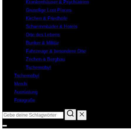
Krankenhäuser & Psychiatrien
Gruselige Lost Places
Kirchen & Friedhöfe
Schwimmbäder & Hotels
Orte des Lebens
Bunker & Militär
Fahrzeuge & besondere Orte
Zechen & Bergbau
Tschernobyl
Tschernobyl
Merch
Ausrüstung
Fotografie
Suchen
nach:
Seitenleiste