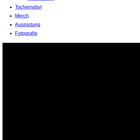
Tschernobyl
Merch
Ausrüstung
Fotografie
Zum
Inhalt
springen