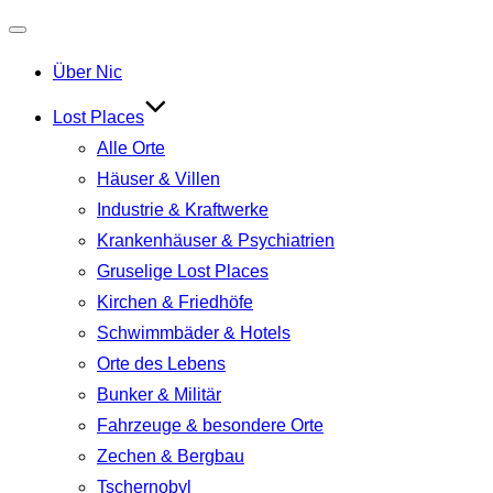
Navigation
Über Nic
umschalten
Lost Places
Alle Orte
Häuser & Villen
Industrie & Kraftwerke
Krankenhäuser & Psychiatrien
Gruselige Lost Places
Kirchen & Friedhöfe
Schwimmbäder & Hotels
Orte des Lebens
Bunker & Militär
Fahrzeuge & besondere Orte
Zechen & Bergbau
Tschernobyl