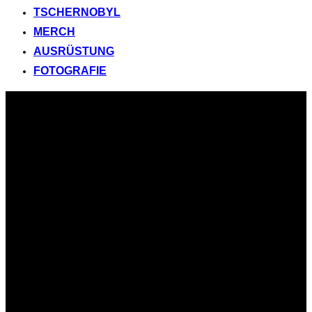
TSCHERNOBYL
MERCH
AUSRÜSTUNG
FOTOGRAFIE
Zum
Inhalt
springen