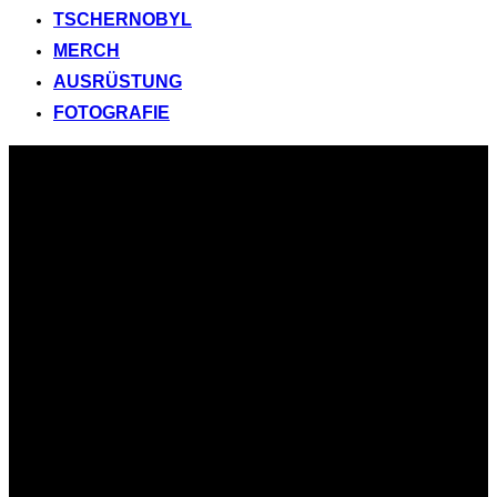
TSCHERNOBYL
MERCH
AUSRÜSTUNG
FOTOGRAFIE
Zum
Inhalt
springen