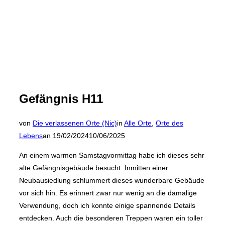
Gefängnis H11
von
Die verlassenen Orte (Nic)
in
Alle Orte
,
Orte des
Veröffentlicht
Lebens
an
19/02/2024
10/06/2025
am
An einem warmen Samstagvormittag habe ich dieses sehr
alte Gefängnisgebäude besucht. Inmitten einer
Neubausiedlung schlummert dieses wunderbare Gebäude
vor sich hin. Es erinnert zwar nur wenig an die damalige
Verwendung, doch ich konnte einige spannende Details
entdecken. Auch die besonderen Treppen waren ein toller