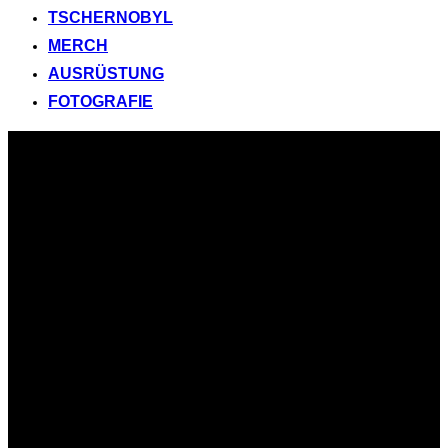
TSCHERNOBYL
MERCH
AUSRÜSTUNG
FOTOGRAFIE
Zum
Inhalt
springen