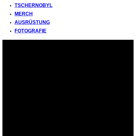
TSCHERNOBYL
MERCH
AUSRÜSTUNG
FOTOGRAFIE
Zum
Inhalt
springen