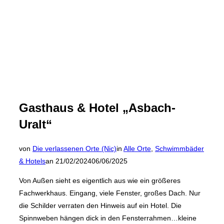
Gasthaus & Hotel „Asbach-
Uralt“
von
Die verlassenen Orte (Nic)
in
Alle Orte
,
Schwimmbäder
Veröffentlicht
& Hotels
an
21/02/2024
06/06/2025
am
Von Außen sieht es eigentlich aus wie ein größeres
Fachwerkhaus. Eingang, viele Fenster, großes Dach. Nur
die Schilder verraten den Hinweis auf ein Hotel. Die
Spinnweben hängen dick in den Fensterrahmen…kleine