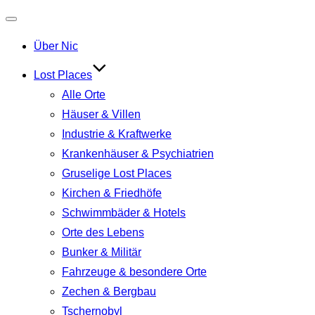
Navigation
Über Nic
umschalten
Lost Places
Alle Orte
Häuser & Villen
Industrie & Kraftwerke
Krankenhäuser & Psychiatrien
Gruselige Lost Places
Kirchen & Friedhöfe
Schwimmbäder & Hotels
Orte des Lebens
Bunker & Militär
Fahrzeuge & besondere Orte
Zechen & Bergbau
Tschernobyl