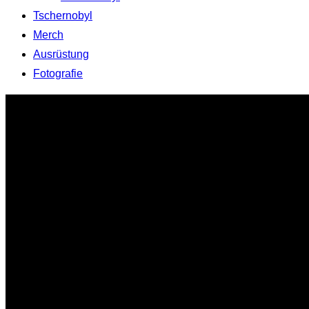
Tschernobyl
Merch
Ausrüstung
Fotografie
Zum
Inhalt
springen