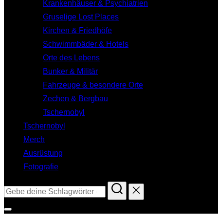
Krankenhäuser & Psychiatrien
Gruselige Lost Places
Kirchen & Friedhöfe
Schwimmbäder & Hotels
Orte des Lebens
Bunker & Militär
Fahrzeuge & besondere Orte
Zechen & Bergbau
Tschernobyl
Tschernobyl
Merch
Ausrüstung
Fotografie
Suchen
nach:
Seitenleiste