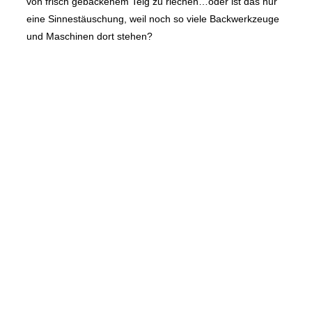
von frisch gebackenem Teig zu riechen…oder ist das nur
eine Sinnestäuschung, weil noch so viele Backwerkzeuge
und Maschinen dort stehen?