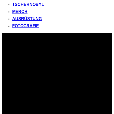
TSCHERNOBYL
MERCH
AUSRÜSTUNG
FOTOGRAFIE
Zum
Inhalt
springen