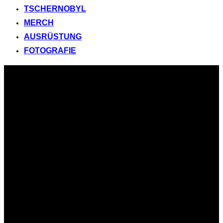
TSCHERNOBYL
MERCH
AUSRÜSTUNG
FOTOGRAFIE
Zum
Inhalt
springen