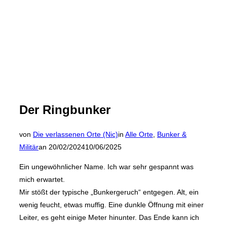
Der Ringbunker
von
Die verlassenen Orte (Nic)
in
Alle Orte
,
Bunker &
Veröffentlicht
Militär
an
20/02/2024
10/06/2025
am
Ein ungewöhnlicher Name. Ich war sehr gespannt was
mich erwartet.
Mir stößt der typische „Bunkergeruch“ entgegen. Alt, ein
wenig feucht, etwas muffig. Eine dunkle Öffnung mit einer
Leiter, es geht einige Meter hinunter. Das Ende kann ich