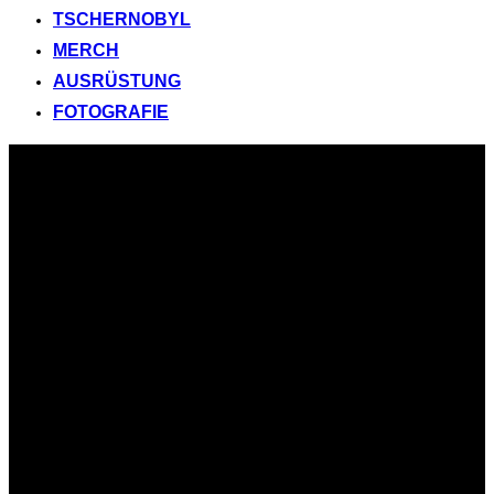
TSCHERNOBYL
MERCH
AUSRÜSTUNG
FOTOGRAFIE
Zum
Inhalt
springen