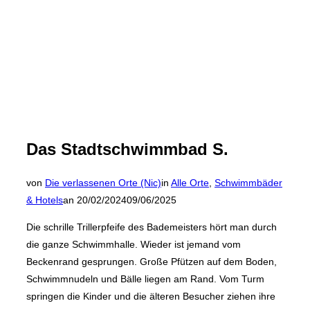
Das Stadtschwimmbad S.
von
Die verlassenen Orte (Nic)
in
Alle Orte
,
Schwimmbäder
Veröffentlicht
& Hotels
an
20/02/2024
09/06/2025
am
Die schrille Trillerpfeife des Bademeisters hört man durch
die ganze Schwimmhalle. Wieder ist jemand vom
Beckenrand gesprungen. Große Pfützen auf dem Boden,
Schwimmnudeln und Bälle liegen am Rand. Vom Turm
springen die Kinder und die älteren Besucher ziehen ihre