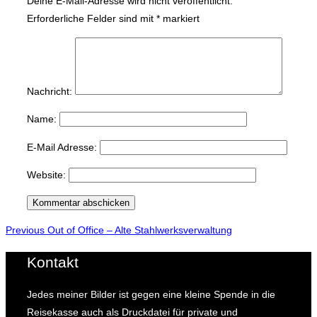
Deine E-Mail-Adresse wird nicht veröffentlicht.
Erforderliche Felder sind mit
*
markiert
Nachricht:
Name:
E-Mail Adresse:
Website:
Beitragsnavigation
Previous
Previous
Out of Office – Alte Stahlwerksverwaltung
Kontakt
Jedes meiner Bilder ist gegen eine kleine Spende in die
Reisekasse auch als Druckdatei für private und