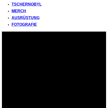
TSCHERNOBYL
MERCH
AUSRÜSTUNG
FOTOGRAFIE
Zum
Inhalt
springen