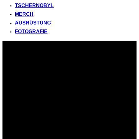
TSCHERNOBYL
MERCH
AUSRÜSTUNG
FOTOGRAFIE
Zum
Inhalt
springen