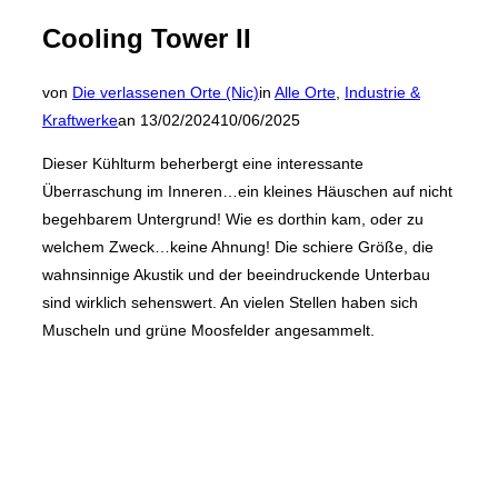
Cooling Tower II
von
Die verlassenen Orte (Nic)
in
Alle Orte
,
Industrie &
Veröffentlicht
Kraftwerke
an
13/02/2024
10/06/2025
am
Dieser Kühlturm beherbergt eine interessante
Überraschung im Inneren…ein kleines Häuschen auf nicht
begehbarem Untergrund! Wie es dorthin kam, oder zu
welchem Zweck…keine Ahnung! Die schiere Größe, die
wahnsinnige Akustik und der beeindruckende Unterbau
sind wirklich sehenswert. An vielen Stellen haben sich
Muscheln und grüne Moosfelder angesammelt.