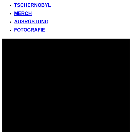
TSCHERNOBYL
MERCH
AUSRÜSTUNG
FOTOGRAFIE
Zum
Inhalt
springen