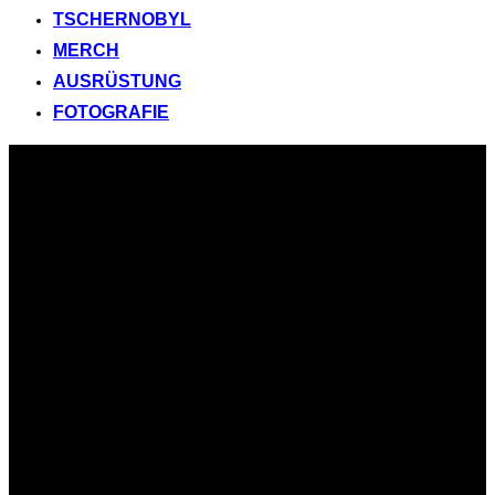
TSCHERNOBYL
MERCH
AUSRÜSTUNG
FOTOGRAFIE
Zum
Inhalt
springen