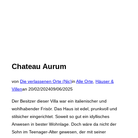
Chateau Aurum
von
Die verlassenen Orte (Nic)
in
Alle Orte
,
Häuser &
Veröffentlicht
Villen
an
20/02/2024
09/06/2025
am
Der Besitzer dieser Villa war ein italienischer und
wohlhabender Frisör. Das Haus ist edel, prunkvoll und
stilsicher eingerichtet. Soweit so gut ein idyllisches
Anwesen in bester Wohnlage. Doch wäre da nicht der
Sohn im Teenager-Alter gewesen, der mit seiner