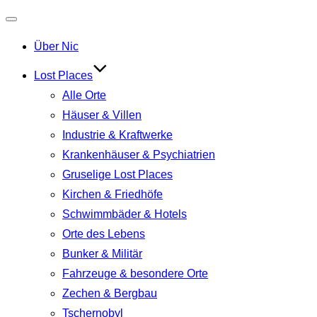
Navigation
Über Nic
umschalten
Lost Places
Alle Orte
Häuser & Villen
Industrie & Kraftwerke
Krankenhäuser & Psychiatrien
Gruselige Lost Places
Kirchen & Friedhöfe
Schwimmbäder & Hotels
Orte des Lebens
Bunker & Militär
Fahrzeuge & besondere Orte
Zechen & Bergbau
Tschernobyl