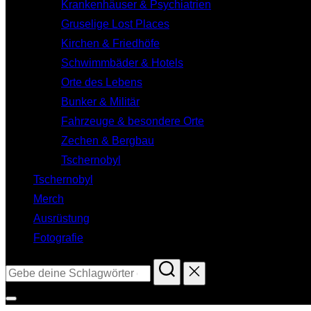
Krankenhäuser & Psychiatrien
Gruselige Lost Places
Kirchen & Friedhöfe
Schwimmbäder & Hotels
Orte des Lebens
Bunker & Militär
Fahrzeuge & besondere Orte
Zechen & Bergbau
Tschernobyl
Tschernobyl
Merch
Ausrüstung
Fotografie
Suchen
nach:
Seitenleiste