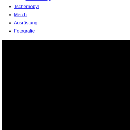
Tschernobyl
Merch
Ausrüstung
Fotografie
Zum
Inhalt
springen