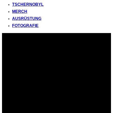
TSCHERNOBYL
MERCH
AUSRÜSTUNG
FOTOGRAFIE
Zum
Inhalt
springen