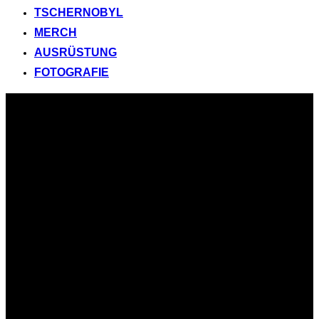
TSCHERNOBYL
MERCH
AUSRÜSTUNG
FOTOGRAFIE
Zum
Inhalt
springen