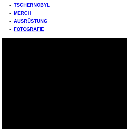
TSCHERNOBYL
MERCH
AUSRÜSTUNG
FOTOGRAFIE
Zum
Inhalt
springen