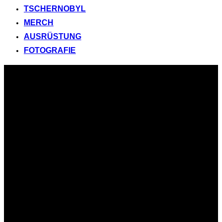
TSCHERNOBYL
MERCH
AUSRÜSTUNG
FOTOGRAFIE
Zum
Inhalt
springen