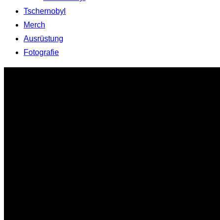
Tschernobyl
Merch
Ausrüstung
Fotografie
Zum
Inhalt
springen