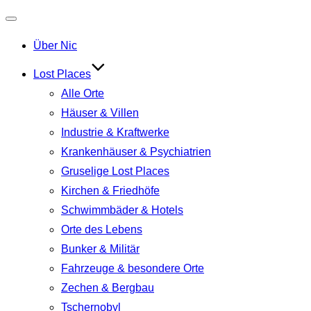
Navigation
Über Nic
umschalten
Lost Places
Alle Orte
Häuser & Villen
Industrie & Kraftwerke
Krankenhäuser & Psychiatrien
Gruselige Lost Places
Kirchen & Friedhöfe
Schwimmbäder & Hotels
Orte des Lebens
Bunker & Militär
Fahrzeuge & besondere Orte
Zechen & Bergbau
Tschernobyl