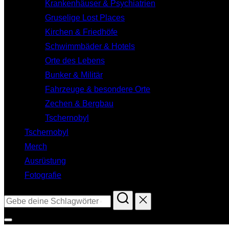
Krankenhäuser & Psychiatrien
Gruselige Lost Places
Kirchen & Friedhöfe
Schwimmbäder & Hotels
Orte des Lebens
Bunker & Militär
Fahrzeuge & besondere Orte
Zechen & Bergbau
Tschernobyl
Tschernobyl
Merch
Ausrüstung
Fotografie
Suchen
nach:
Seitenleiste