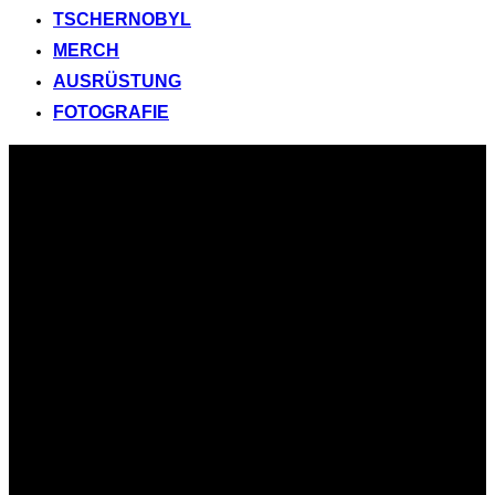
TSCHERNOBYL
MERCH
AUSRÜSTUNG
FOTOGRAFIE
Zum
Inhalt
springen