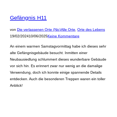
Gefängnis H11
Veröffen
von
Die verlassenen Orte (Nic)
Alle Orte
,
Orte des Lebens
am
19/02/2024
10/06/2025
Keine Kommentare
An einem warmen Samstagvormittag habe ich dieses sehr
alte Gefängnisgebäude besucht. Inmitten einer
Neubausiedlung schlummert dieses wunderbare Gebäude
vor sich hin. Es erinnert zwar nur wenig an die damalige
Verwendung, doch ich konnte einige spannende Details
entdecken. Auch die besonderen Treppen waren ein toller
Anblick!