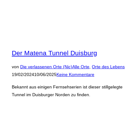
Der Matena Tunnel Duisburg
Veröffen
von
Die verlassenen Orte (Nic)
Alle Orte
,
Orte des Lebens
am
19/02/2024
10/06/2025
Keine Kommentare
Bekannt aus einigen Fernsehserien ist dieser stillgelegte
Tunnel im Duisburger Norden zu finden.