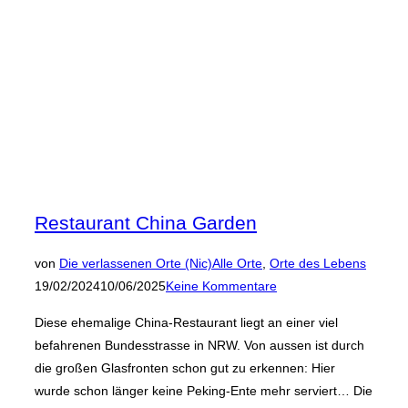
Restaurant China Garden
Veröffen
von
Die verlassenen Orte (Nic)
Alle Orte
,
Orte des Lebens
am
19/02/2024
10/06/2025
Keine Kommentare
Diese ehemalige China-Restaurant liegt an einer viel
befahrenen Bundesstrasse in NRW. Von aussen ist durch
die großen Glasfronten schon gut zu erkennen: Hier
wurde schon länger keine Peking-Ente mehr serviert… Die