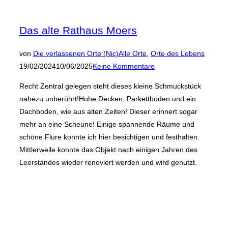
Das alte Rathaus Moers
Veröffen
von
Die verlassenen Orte (Nic)
Alle Orte
,
Orte des Lebens
am
19/02/2024
10/06/2025
Keine Kommentare
Recht Zentral gelegen steht dieses kleine Schmuckstück
nahezu unberührt!Hohe Decken, Parkettboden und ein
Dachboden, wie aus alten Zeiten! Dieser erinnert sogar
mehr an eine Scheune! Einige spannende Räume und
schöne Flure konnte ich hier besichtigen und festhalten.
Mittlerweile konnte das Objekt nach einigen Jahren des
Leerstandes wieder renoviert werden und wird genutzt.