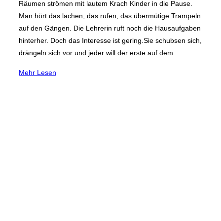
Räumen strömen mit lautem Krach Kinder in die Pause.
Man hört das lachen, das rufen, das übermütige Trampeln
auf den Gängen. Die Lehrerin ruft noch die Hausaufgaben
hinterher. Doch das Interesse ist gering.Sie schubsen sich,
drängeln sich vor und jeder will der erste auf dem …
über
Mehr
Lesen
„Schools
Out
–
Schule
in
Duisburg“