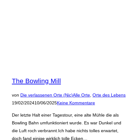
The Bowling Mill
Veröffen
von
Die verlassenen Orte (Nic)
Alle Orte
,
Orte des Lebens
am
19/02/2024
10/06/2025
Keine Kommentare
Der letzte Halt einer Tagestour, eine alte Mühle die als
Bowling Bahn umfunktioniert wurde. Es war Dunkel und
die Luft roch verbrannt.Ich habe nichts tolles erwartet,
doch fand einige wirklich tolle Ecken…