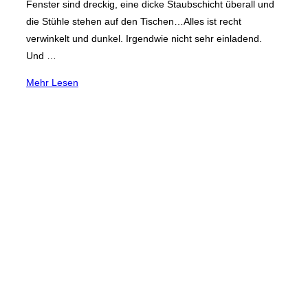
Fenster sind dreckig, eine dicke Staubschicht überall und
die Stühle stehen auf den Tischen…Alles ist recht
verwinkelt und dunkel. Irgendwie nicht sehr einladend.
Und …
über
Mehr
Lesen
„Restaurant
China
Garden“