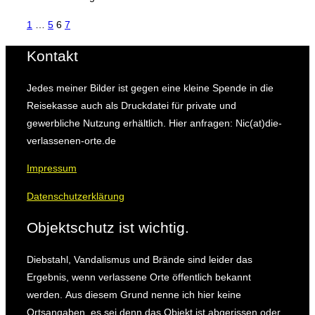
Seitennummerierung
1
…
5
6
7
der
Kontakt
Beiträge
Jedes meiner Bilder ist gegen eine kleine Spende in die
Reisekasse auch als Druckdatei für private und
gewerbliche Nutzung erhältlich. Hier anfragen: Nic(at)die-
verlassenen-orte.de
Impressum
Datenschutzerklärung
Objektschutz ist wichtig.
Diebstahl, Vandalismus und Brände sind leider das
Ergebnis, wenn verlassene Orte öffentlich bekannt
werden.
Aus diesem Grund nenne ich hier keine
Ortsangaben, es sei denn das Objekt ist abgerissen oder