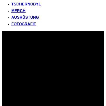
TSCHERNOBYL
MERCH
AUSRÜSTUNG
FOTOGRAFIE
Zum
Inhalt
springen