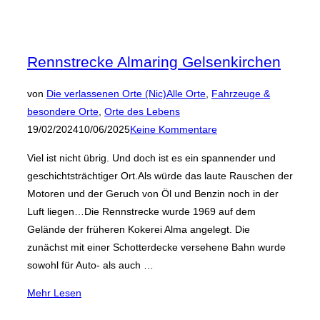
Rennstrecke Almaring Gelsenkirchen
von
Die verlassenen Orte (Nic)
Alle Orte
,
Fahrzeuge &
Veröffentlicht
besondere Orte
,
Orte des Lebens
am
19/02/2024
10/06/2025
Keine Kommentare
Viel ist nicht übrig. Und doch ist es ein spannender und
geschichtsträchtiger Ort.Als würde das laute Rauschen der
Motoren und der Geruch von Öl und Benzin noch in der
Luft liegen…Die Rennstrecke wurde 1969 auf dem
Gelände der früheren Kokerei Alma angelegt. Die
zunächst mit einer Schotterdecke versehene Bahn wurde
sowohl für Auto- als auch …
über
Mehr
Lesen
„Rennstrecke