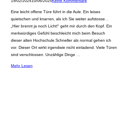
am
19/02/2024
10/06/2025
Keine Kommentare
Eine leicht offene Türe führt in die Aule. Ein leises
quietschen und knarren, als ich Sie weiter aufstosse…
„Hier brennt ja noch Licht!“ geht mir durch den Kopf. Ein
merkwürdiges Gefühl beschleicht mich beim Besuch
dieser alten Hochschule.Schneller als normal gehen ich
vor. Dieser Ort wirkt irgendwie nicht einladend. Viele Türen
sind verschlossen. Unzählige Dinge …
über
Mehr
Lesen
„Die
Pädagogische
Musikfachhochschule
Essen“