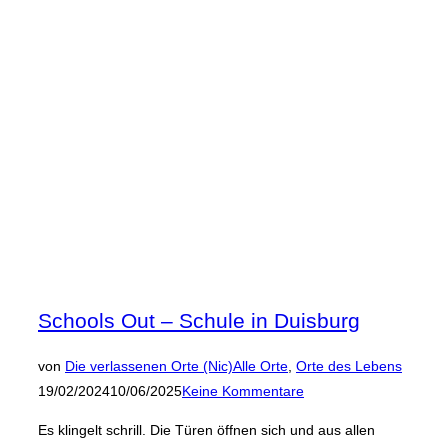
Gericht
in
Düsseldorf“
Schools Out – Schule in Duisburg
Veröffen
von
Die verlassenen Orte (Nic)
Alle Orte
,
Orte des Lebens
am
19/02/2024
10/06/2025
Keine Kommentare
Es klingelt schrill. Die Türen öffnen sich und aus allen