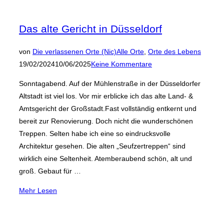
Das alte Gericht in Düsseldorf
Veröffen
von
Die verlassenen Orte (Nic)
Alle Orte
,
Orte des Lebens
am
19/02/2024
10/06/2025
Keine Kommentare
Sonntagabend. Auf der Mühlenstraße in der Düsseldorfer
Altstadt ist viel los. Vor mir erblicke ich das alte Land- &
Amtsgericht der Großstadt.Fast vollständig entkernt und
bereit zur Renovierung. Doch nicht die wunderschönen
Treppen. Selten habe ich eine so eindrucksvolle
Architektur gesehen. Die alten „Seufzertreppen“ sind
wirklich eine Seltenheit. Atemberaubend schön, alt und
groß. Gebaut für …
über
Mehr
Lesen
„Das
alte