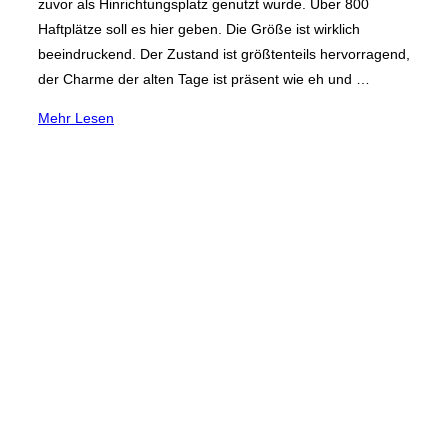
zuvor als Hinrichtungsplatz genutzt wurde. Über 800
Haftplätze soll es hier geben. Die Größe ist wirklich
beeindruckend. Der Zustand ist größtenteils hervorragend,
der Charme der alten Tage ist präsent wie eh und …
über
Mehr
Lesen
„Die
JVA
„Ulmer
Höh“
in
Düsseldorf “